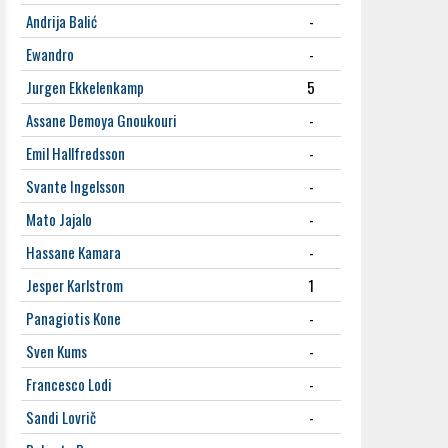
Andrija Balić
-
Ewandro
-
Jurgen Ekkelenkamp
5
Assane Demoya Gnoukouri
-
Emil Hallfredsson
-
Svante Ingelsson
-
Mato Jajalo
-
Hassane Kamara
-
Jesper Karlstrom
1
Panagiotis Kone
-
Sven Kums
-
Francesco Lodi
-
Sandi Lovrič
-