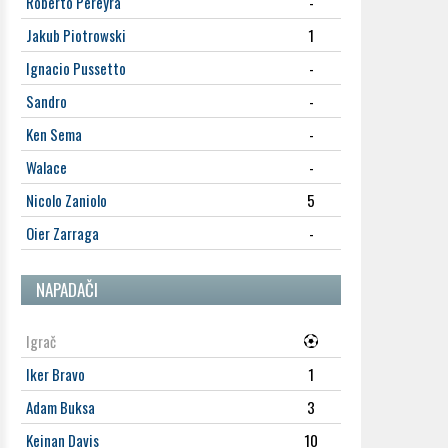
Roberto Pereyra
-
Jakub Piotrowski
1
Ignacio Pussetto
-
Sandro
-
Ken Sema
-
Walace
-
Nicolo Zaniolo
5
Oier Zarraga
-
NAPADAČI
Igrač
Iker Bravo
1
Adam Buksa
3
Keinan Davis
10