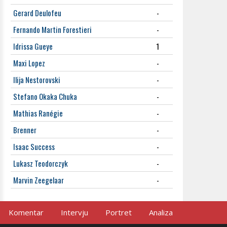
Gerard Deulofeu
-
Fernando Martin Forestieri
-
Idrissa Gueye
1
Maxi Lopez
-
Ilija Nestorovski
-
Stefano Okaka Chuka
-
Mathias Ranégie
-
Brenner
-
Isaac Success
-
Lukasz Teodorczyk
-
Marvin Zeegelaar
-
Komentar
Intervju
Portret
Analiza