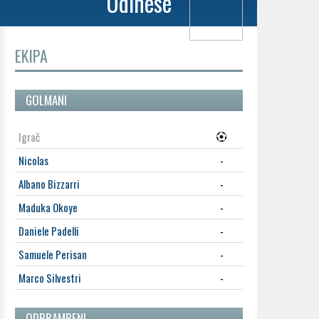
Udinese
EKIPA
GOLMANI
Igrač
Nicolas
-
Albano Bizzarri
-
Maduka Okoye
-
Daniele Padelli
-
Samuele Perisan
-
Marco Silvestri
-
ODBRAMBENI