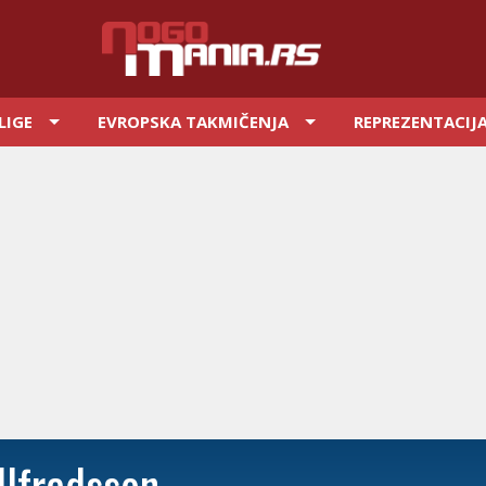
LIGE
EVROPSKA TAKMIČENJA
REPREZENTACIJ
llfredsson