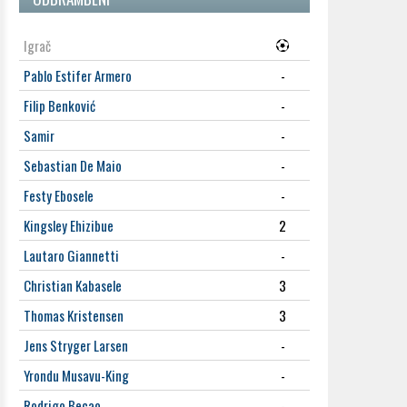
Igrač
Pablo Estifer Armero
-
Filip Benković
-
Samir
-
Sebastian De Maio
-
Festy Ebosele
-
Kingsley Ehizibue
2
Lautaro Giannetti
-
Christian Kabasele
3
Thomas Kristensen
3
Jens Stryger Larsen
-
Yrondu Musavu-King
-
Rodrigo Becao
-