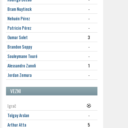
Bram Nuytinck
-
Nehuén Pérez
-
Patricio Pérez
-
Oumar Solet
3
Brandon Soppy
-
Souleymane Touré
-
Alessandro Zanoli
1
Jordan Zemura
-
VEZNI
Igrač
Tolgay Arslan
-
Arthur Atta
5