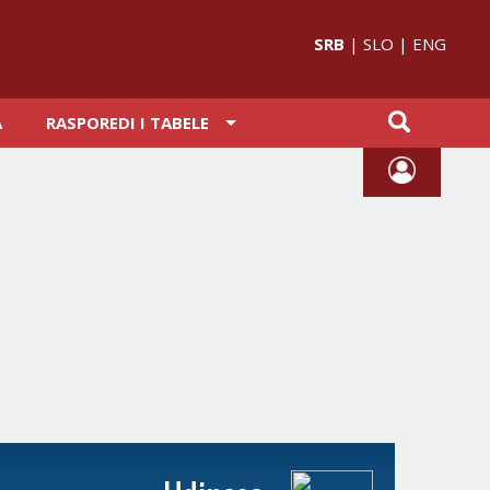
SRB
|
SLO
|
ENG
A
RASPOREDI I TABELE