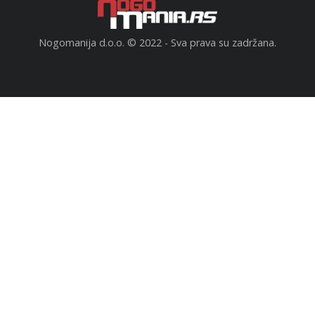
Nogomanija d.o.o. © 2022 - Sva prava su zadržana.