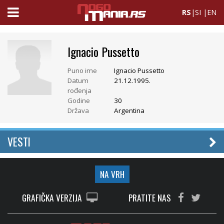
RS
|
SI
|
EN
Ignacio Pussetto
Puno ime
Ignacio Pussetto
Datum
21.12.1995.
rođenja
Godine
30
Država
Argentina
VESTI
NA VRH
GRAFIČKA VERZIJA
PRATITE NAS