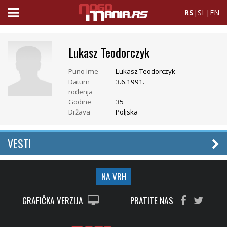
RS
|
SI
|
EN
Lukasz Teodorczyk
Puno ime
Lukasz Teodorczyk
Datum
3.6.1991.
rođenja
Godine
35
Država
Poljska
VESTI
NA VRH
GRAFIČKA VERZIJA
PRATITE NAS