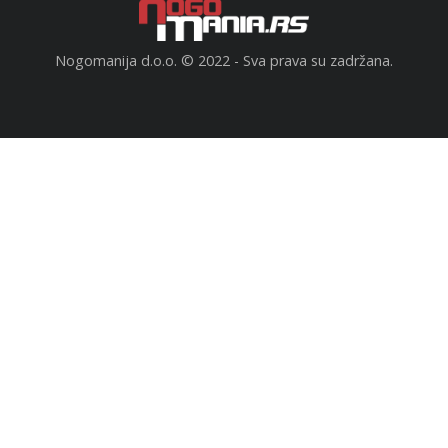
Nogomanija d.o.o. © 2022 - Sva prava su zadržana.