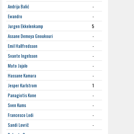
Andrija Balić
-
Ewandro
-
Jurgen Ekkelenkamp
5
Assane Demoya Gnoukouri
-
Emil Hallfredsson
-
Svante Ingelsson
-
Mato Jajalo
-
Hassane Kamara
-
Jesper Karlstrom
1
Panagiotis Kone
-
Sven Kums
-
Francesco Lodi
-
Sandi Lovrič
-