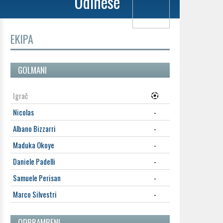
Udinese
EKIPA
GOLMANI
Igrač
Nicolas
-
Albano Bizzarri
-
Maduka Okoye
-
Daniele Padelli
-
Samuele Perisan
-
Marco Silvestri
-
ODBRAMBENI