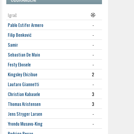
Igrač
Pablo Estifer Armero
-
Filip Benković
-
Samir
-
Sebastian De Maio
-
Festy Ebosele
-
Kingsley Ehizibue
2
Lautaro Giannetti
-
Christian Kabasele
3
Thomas Kristensen
3
Jens Stryger Larsen
-
Yrondu Musavu-King
-
Rodrigo Becao
-