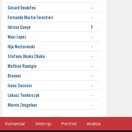
Gerard Deulofeu
-
Fernando Martin Forestieri
-
Idrissa Gueye
1
Maxi Lopez
-
Ilija Nestorovski
-
Stefano Okaka Chuka
-
Mathias Ranégie
-
Brenner
-
Isaac Success
-
Lukasz Teodorczyk
-
Marvin Zeegelaar
-
Komentar
Intervju
Portret
Analiza