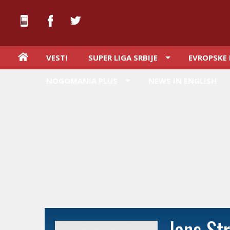
VESTI
SUPER LIGA SRBIJE
EVROPSKE 
NOGOMANIA PLUS
NEWS IN ENGLISH
Jens St