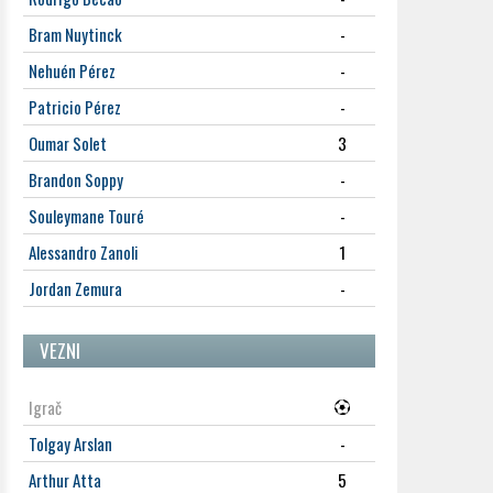
Bram Nuytinck
-
Nehuén Pérez
-
Patricio Pérez
-
Oumar Solet
3
Brandon Soppy
-
Souleymane Touré
-
Alessandro Zanoli
1
Jordan Zemura
-
VEZNI
Igrač
Tolgay Arslan
-
Arthur Atta
5