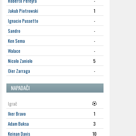
Roberto Pereyra
-
Jakub Piotrowski
1
Ignacio Pussetto
-
Sandro
-
Ken Sema
-
Walace
-
Nicolo Zaniolo
5
Oier Zarraga
-
NAPADAČI
Igrač
Iker Bravo
1
Adam Buksa
3
Keinan Davis
10