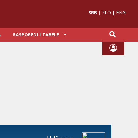
SRB
|
SLO
|
ENG
A
RASPOREDI I TABELE