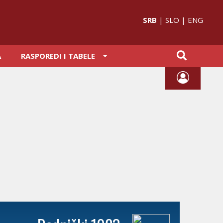
SRB
|
SLO
|
ENG
A
RASPOREDI I TABELE