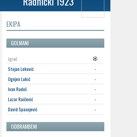
Radnički 1923
EKIPA
GOLMANI
Igrač
Stojan Leković
-
Ognjen Lukić
-
Ivan Radoš
-
Lazar Raičević
-
David Spasojević
-
ODBRAMBENI