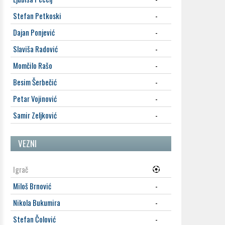
Stefan Petkoski
-
Dajan Ponjević
-
Slaviša Radović
-
Momčilo Rašo
-
Besim Šerbečić
-
Petar Vojinović
-
Samir Zeljković
-
VEZNI
Igrač
Miloš Brnović
-
Nikola Bukumira
-
Stefan Čolović
-