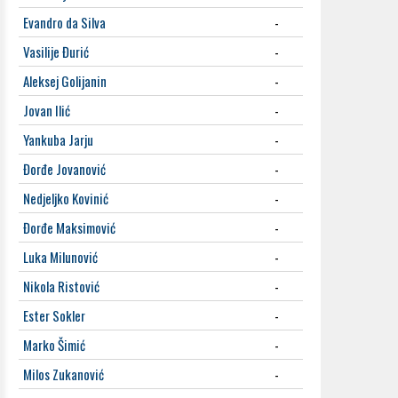
Evandro da Silva
-
Vasilije Đurić
-
Aleksej Golijanin
-
Jovan Ilić
-
Yankuba Jarju
-
Đorđe Jovanović
-
Nedjeljko Kovinić
-
Đorđe Maksimović
-
Luka Milunović
-
Nikola Ristović
-
Ester Sokler
-
Marko Šimić
-
Milos Zukanović
-