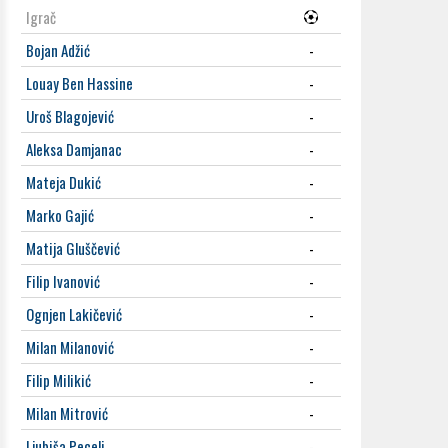
Igrač
Bojan Adžić
-
Louay Ben Hassine
-
Uroš Blagojević
-
Aleksa Damjanac
-
Mateja Dukić
-
Marko Gajić
-
Matija Gluščević
-
Filip Ivanović
-
Ognjen Lakičević
-
Milan Milanović
-
Filip Milikić
-
Milan Mitrović
-
Ljubiša Pecelj
-