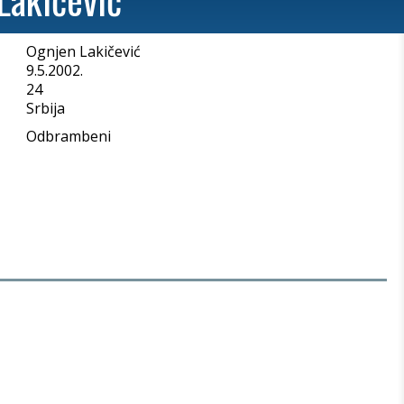
Ognjen Lakičević
a
9.5.2002.
24
Srbija
Odbrambeni