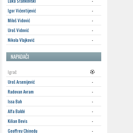
Luka Stankovski
-
Igor Vićentijević
-
Miloš Vidović
-
Uroš Vidović
-
Nikola Vlajković
-
NAPADAČI
Igrač
Uroš Arsenijević
-
Radovan Avram
-
Issa Bah
-
Alfa Baldé
-
Kilian Bevis
-
Geoffrey Chinedu
-