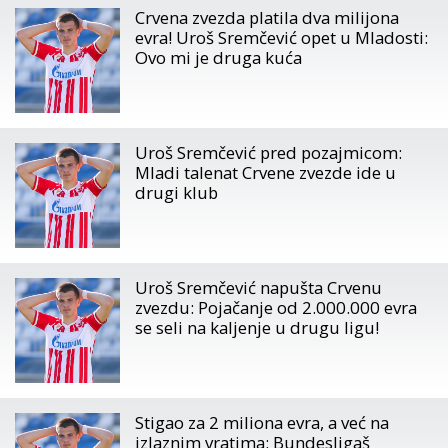
Crvena zvezda platila dva milijona
evra! Uroš Sremčević opet u Mladosti:
Ovo mi je druga kuća
Uroš Sremčević pred pozajmicom:
Mladi talenat Crvene zvezde ide u
drugi klub
Uroš Sremčević napušta Crvenu
zvezdu: Pojačanje od 2.000.000 evra
se seli na kaljenje u drugu ligu!
Stigao za 2 miliona evra, a već na
izlaznim vratima: Bundesligaš