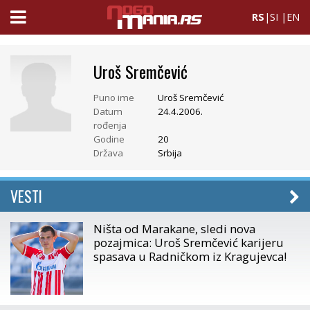
RS
|
SI
|
EN
Uroš Sremčević
Puno ime
Uroš Sremčević
Datum
24.4.2006.
rođenja
Godine
20
Država
Srbija
VESTI
Ništa od Marakane, sledi nova
pozajmica: Uroš Sremčević karijeru
spasava u Radničkom iz Kragujevca!