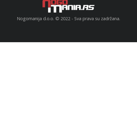
Nogomanija d.o.o. © 2022 - Sva prava su zadržana.