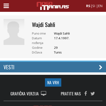
RS
|
SI
|
EN
Wajdi Sahli
Puno ime
Wajdi Sahli
Datum
17.4.1997.
rođenja
Godine
29
Država
Tunis
VESTI
NA VRH
GRAFIČKA VERZIJA
PRATITE NAS