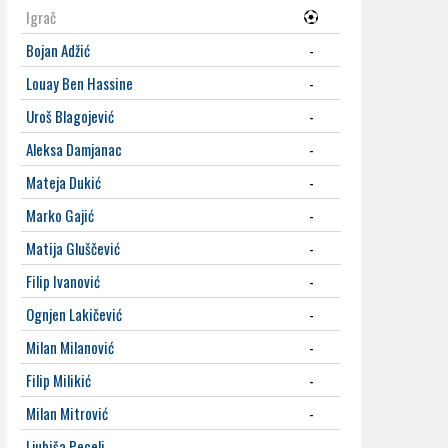
Igrač
Bojan Adžić
-
Louay Ben Hassine
-
Uroš Blagojević
-
Aleksa Damjanac
-
Mateja Dukić
-
Marko Gajić
-
Matija Gluščević
-
Filip Ivanović
-
Ognjen Lakičević
-
Milan Milanović
-
Filip Milikić
-
Milan Mitrović
-
Ljubiša Pecelj
-