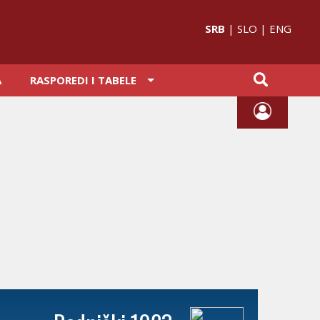
SRB
|
SLO
|
ENG
A
RASPOREDI I TABELE