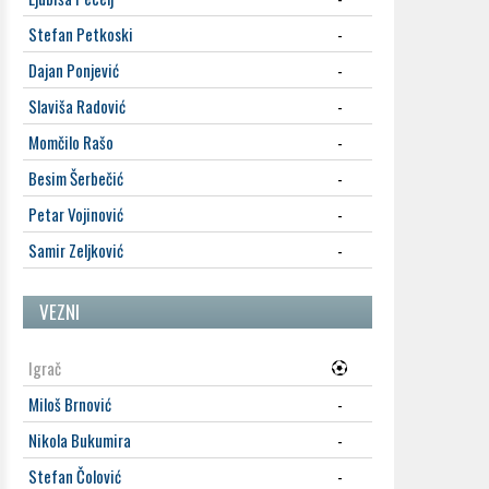
Stefan Petkoski
-
Dajan Ponjević
-
Slaviša Radović
-
Momčilo Rašo
-
Besim Šerbečić
-
Petar Vojinović
-
Samir Zeljković
-
VEZNI
Igrač
Miloš Brnović
-
Nikola Bukumira
-
Stefan Čolović
-