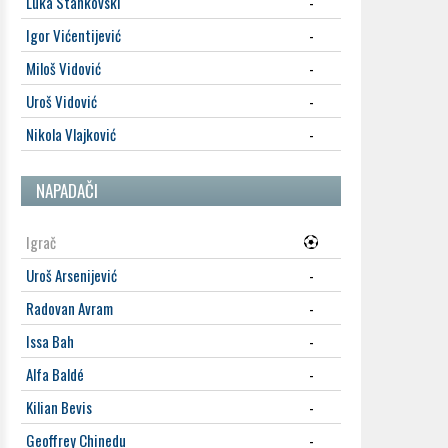
Luka Stankovski
-
Igor Vićentijević
-
Miloš Vidović
-
Uroš Vidović
-
Nikola Vlajković
-
NAPADAČI
Igrač
Uroš Arsenijević
-
Radovan Avram
-
Issa Bah
-
Alfa Baldé
-
Kilian Bevis
-
Geoffrey Chinedu
-