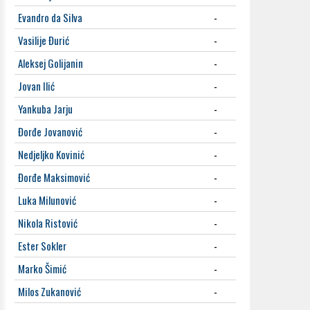
Evandro da Silva
-
Vasilije Đurić
-
Aleksej Golijanin
-
Jovan Ilić
-
Yankuba Jarju
-
Đorđe Jovanović
-
Nedjeljko Kovinić
-
Đorđe Maksimović
-
Luka Milunović
-
Nikola Ristović
-
Ester Sokler
-
Marko Šimić
-
Milos Zukanović
-