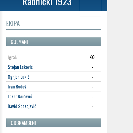
Radnički 1923
EKIPA
GOLMANI
Igrač
Stojan Leković
-
Ognjen Lukić
-
Ivan Radoš
-
Lazar Raičević
-
David Spasojević
-
ODBRAMBENI