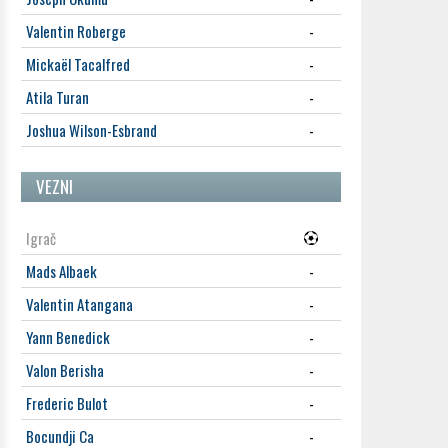
Valentin Roberge
-
Mickaël Tacalfred
-
Atila Turan
-
Joshua Wilson-Esbrand
-
VEZNI
Igrač
Mads Albaek
-
Valentin Atangana
-
Yann Benedick
-
Valon Berisha
-
Frederic Bulot
-
Bocundji Ca
-