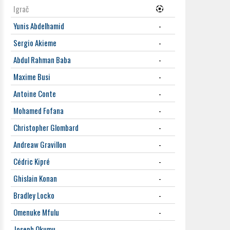
Igrač
Yunis Abdelhamid
-
Sergio Akieme
-
Abdul Rahman Baba
-
Maxime Busi
-
Antoine Conte
-
Mohamed Fofana
-
Christopher Glombard
-
Andreaw Gravillon
-
Cédric Kipré
-
Ghislain Konan
-
Bradley Locko
-
Omenuke Mfulu
-
Joseph Okumu
-