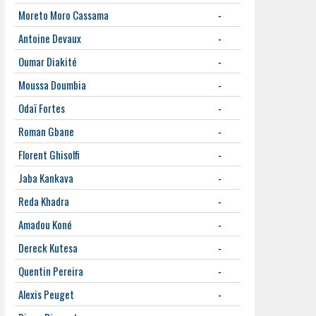
Moreto Moro Cassama
-
Antoine Devaux
-
Oumar Diakité
-
Moussa Doumbia
-
Odaï Fortes
-
Roman Gbane
-
Florent Ghisolfi
-
Jaba Kankava
-
Reda Khadra
-
Amadou Koné
-
Dereck Kutesa
-
Quentin Pereira
-
Alexis Peuget
-