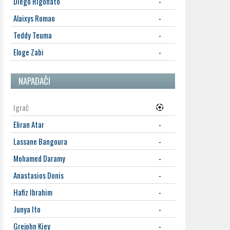
Diego Rigonato
-
Alaixys Romao
-
Teddy Teuma
-
Eloge Zabi
-
NAPADAČI
Igrač
Eliran Atar
-
Lassane Bangoura
-
Mohamed Daramy
-
Anastasios Donis
-
Hafiz Ibrahim
-
Junya Ito
-
Grejohn Kiey
-