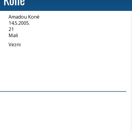
Amadou Koné
a
14.5.2005.
21
Mali
Vezni