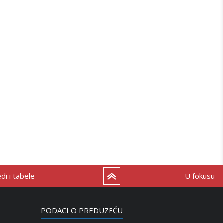
i i tabele
U fokusu
PODACI O PREDUZEĆU