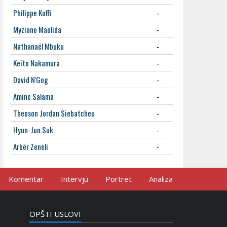
Philippe Koffi
-
Myziane Maolida
-
Nathanaël Mbuku
-
Keito Nakamura
-
David N'Gog
-
Amine Salama
-
Theoson Jordan Siebatcheu
-
Hyun-Jun Suk
-
Arbër Zeneli
-
Komentar
Intervju
Portret
Analiza
OPŠTI USLOVI