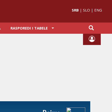
SRB
|
SLO
|
ENG
A
RASPOREDI I TABELE