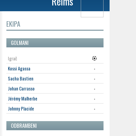
Reims
EKIPA
GOLMANI
Igrač
Kossi Agassa
-
Sacha Bastien
-
Johan Carrasso
-
Jérémy Malherbe
-
Johnny Placide
-
ODBRAMBENI