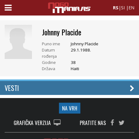
RS
|
SI
|
EN
Johnny Placide
Puno ime
Johnny Placide
Datum
29.1.1988.
rođenja
Godine
38
Država
Haiti
VESTI
NA VRH
GRAFIČKA VERZIJA
PRATITE NAS