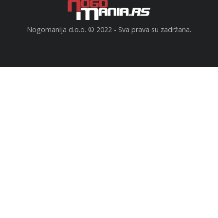
Nogomanija d.o.o. © 2022 - Sva prava su zadržana.