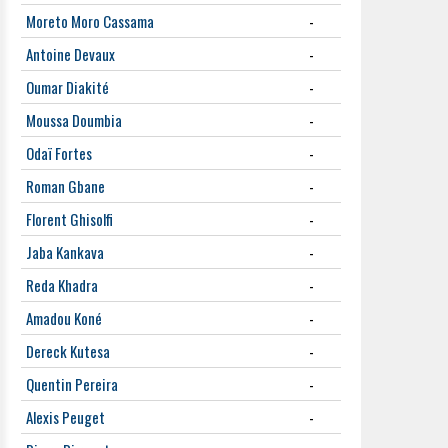
Moreto Moro Cassama
-
Antoine Devaux
-
Oumar Diakité
-
Moussa Doumbia
-
Odaï Fortes
-
Roman Gbane
-
Florent Ghisolfi
-
Jaba Kankava
-
Reda Khadra
-
Amadou Koné
-
Dereck Kutesa
-
Quentin Pereira
-
Alexis Peuget
-