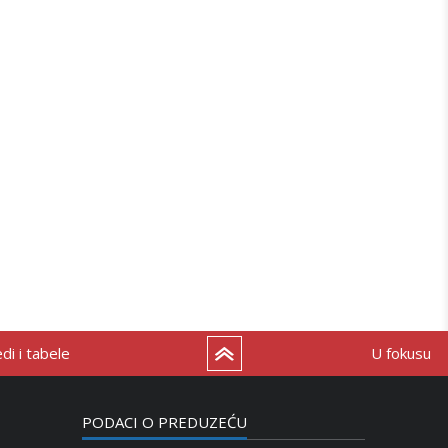
i i tabele
U fokusu
PODACI O PREDUZEĆU