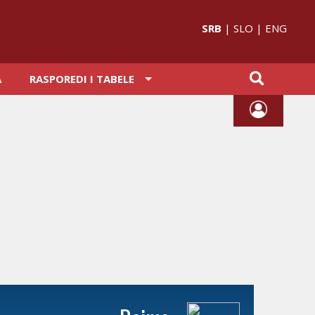
SRB
|
SLO
|
ENG
A
RASPOREDI I TABELE