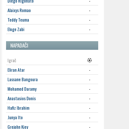
Diego Rigonato
-
Alaixys Romao
-
Teddy Teuma
-
Eloge Zabi
-
NAPADAČI
Igrač
Eliran Atar
-
Lassane Bangoura
-
Mohamed Daramy
-
Anastasios Donis
-
Hafiz Ibrahim
-
Junya Ito
-
Grejohn Kiey
-