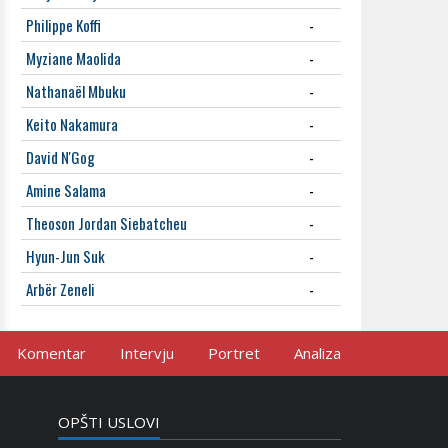
Philippe Koffi
-
Myziane Maolida
-
Nathanaël Mbuku
-
Keito Nakamura
-
David N'Gog
-
Amine Salama
-
Theoson Jordan Siebatcheu
-
Hyun-Jun Suk
-
Arbër Zeneli
-
Komentar
Intervju
Portret
Analiza
OPŠTI USLOVI