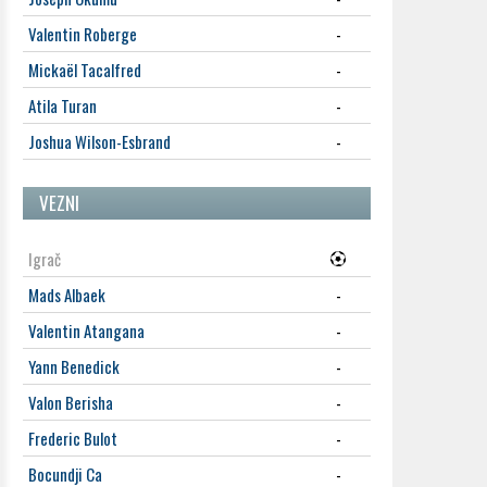
Valentin Roberge
-
Mickaël Tacalfred
-
Atila Turan
-
Joshua Wilson-Esbrand
-
VEZNI
Igrač
Mads Albaek
-
Valentin Atangana
-
Yann Benedick
-
Valon Berisha
-
Frederic Bulot
-
Bocundji Ca
-