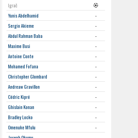
Igrač
Yunis Abdelhamid
-
Sergio Akieme
-
Abdul Rahman Baba
-
Maxime Busi
-
Antoine Conte
-
Mohamed Fofana
-
Christopher Glombard
-
Andreaw Gravillon
-
Cédric Kipré
-
Ghislain Konan
-
Bradley Locko
-
Omenuke Mfulu
-
Joseph Okumu
-