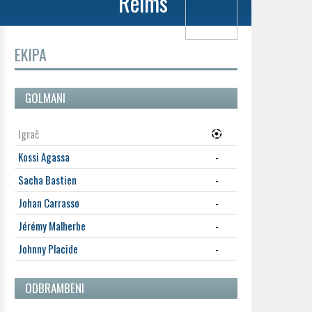
Reims
EKIPA
GOLMANI
Igrač
Kossi Agassa
-
Sacha Bastien
-
Johan Carrasso
-
Jérémy Malherbe
-
Johnny Placide
-
ODBRAMBENI