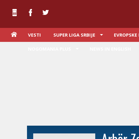
VESTI
SUPER LIGA SRBIJE
EVROPSKE 
NOGOMANIA PLUS
NEWS IN ENGLISH
Arbër Z