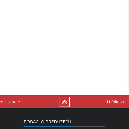
i i tabele
U fokusu
PODACI O PREDUZEĆU