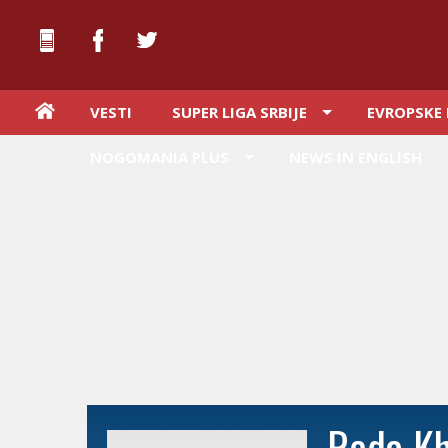
VESTI
SUPER LIGA SRBIJE
EVROPSKE 
NOGOMANIA PLUS
NEWS IN ENGLISH
Reda K