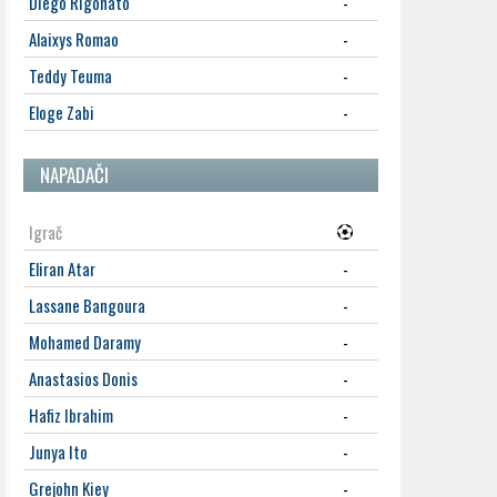
Diego Rigonato
-
Alaixys Romao
-
Teddy Teuma
-
Eloge Zabi
-
NAPADAČI
Igrač
Eliran Atar
-
Lassane Bangoura
-
Mohamed Daramy
-
Anastasios Donis
-
Hafiz Ibrahim
-
Junya Ito
-
Grejohn Kiey
-