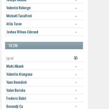
Valentin Roberge
-
Mickaël Tacalfred
-
Atila Turan
-
Joshua Wilson-Esbrand
-
VEZNI
Igrač
Mads Albaek
-
Valentin Atangana
-
Yann Benedick
-
Valon Berisha
-
Frederic Bulot
-
Bocundji Ca
-