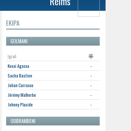
Reims
EKIPA
GOLMANI
Igrač
Kossi Agassa
-
Sacha Bastien
-
Johan Carrasso
-
Jérémy Malherbe
-
Johnny Placide
-
ODBRAMBENI