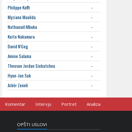
Philippe Koffi
-
Myziane Maolida
-
Nathanaël Mbuku
-
Keito Nakamura
-
David N'Gog
-
Amine Salama
-
Theoson Jordan Siebatcheu
-
Hyun-Jun Suk
-
Arbër Zeneli
-
Komentar
Intervju
Portret
Analiza
OPŠTI USLOVI