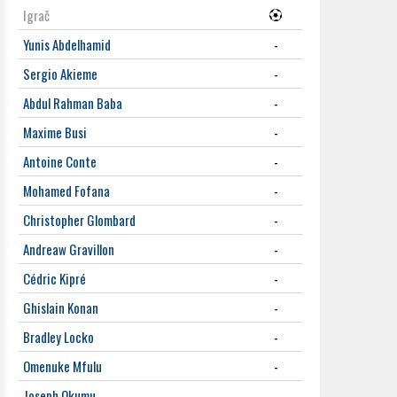
Igrač
Yunis Abdelhamid
-
Sergio Akieme
-
Abdul Rahman Baba
-
Maxime Busi
-
Antoine Conte
-
Mohamed Fofana
-
Christopher Glombard
-
Andreaw Gravillon
-
Cédric Kipré
-
Ghislain Konan
-
Bradley Locko
-
Omenuke Mfulu
-
Joseph Okumu
-