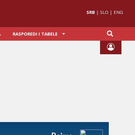
SRB
|
SLO
|
ENG
A
RASPOREDI I TABELE