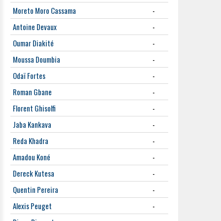
Moreto Moro Cassama
-
Antoine Devaux
-
Oumar Diakité
-
Moussa Doumbia
-
Odaï Fortes
-
Roman Gbane
-
Florent Ghisolfi
-
Jaba Kankava
-
Reda Khadra
-
Amadou Koné
-
Dereck Kutesa
-
Quentin Pereira
-
Alexis Peuget
-