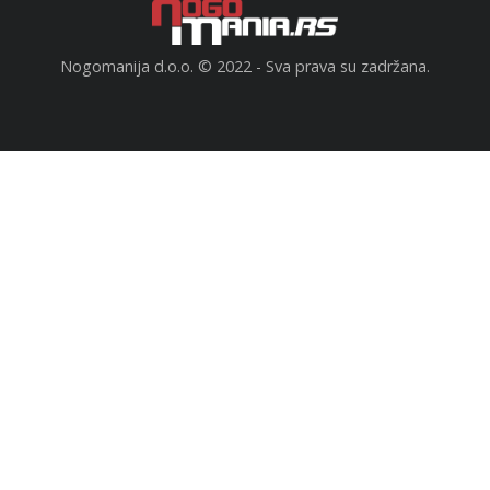
Nogomanija d.o.o. © 2022 - Sva prava su zadržana.