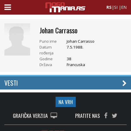
RS
|
SI
|
EN
Johan Carrasso
Puno ime
Johan Carrasso
Datum
7.5.1988.
rođenja
Godine
38
Država
Francuska
VESTI
NA VRH
GRAFIČKA VERZIJA
PRATITE NAS