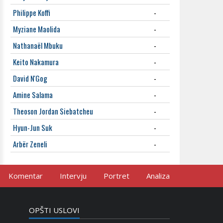
Philippe Koffi
-
Myziane Maolida
-
Nathanaël Mbuku
-
Keito Nakamura
-
David N'Gog
-
Amine Salama
-
Theoson Jordan Siebatcheu
-
Hyun-Jun Suk
-
Arbër Zeneli
-
Komentar
Intervju
Portret
Analiza
OPŠTI USLOVI