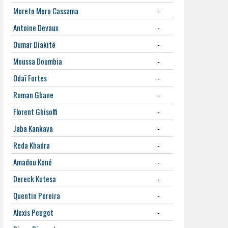
Moreto Moro Cassama
-
Antoine Devaux
-
Oumar Diakité
-
Moussa Doumbia
-
Odaï Fortes
-
Roman Gbane
-
Florent Ghisolfi
-
Jaba Kankava
-
Reda Khadra
-
Amadou Koné
-
Dereck Kutesa
-
Quentin Pereira
-
Alexis Peuget
-