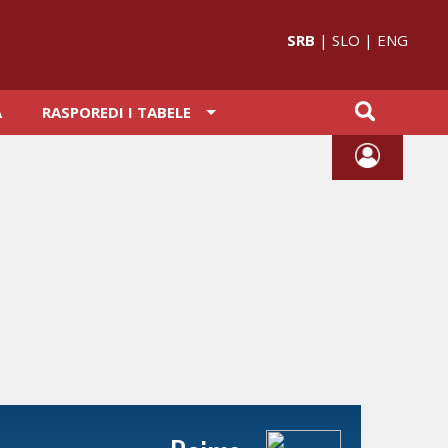
SRB
|
SLO
|
ENG
A
RASPOREDI I TABELE