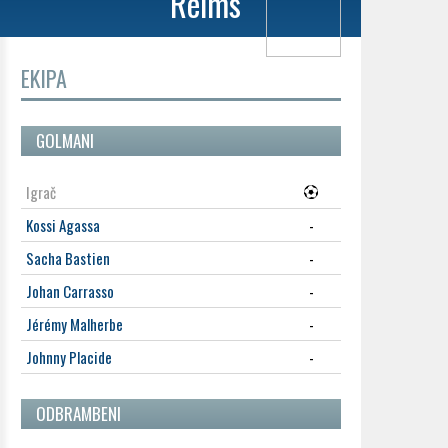
Reims
EKIPA
GOLMANI
Igrač
Kossi Agassa
-
Sacha Bastien
-
Johan Carrasso
-
Jérémy Malherbe
-
Johnny Placide
-
ODBRAMBENI