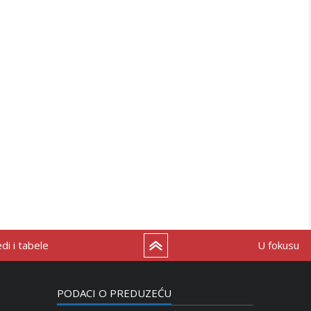
i i tabele
U fokusu
PODACI O PREDUZEĆU