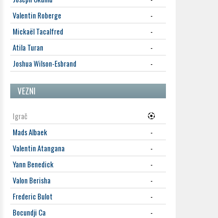
Valentin Roberge
-
Mickaël Tacalfred
-
Atila Turan
-
Joshua Wilson-Esbrand
-
VEZNI
Igrač
Mads Albaek
-
Valentin Atangana
-
Yann Benedick
-
Valon Berisha
-
Frederic Bulot
-
Bocundji Ca
-