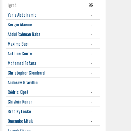
Igrač
Yunis Abdelhamid
-
Sergio Akieme
-
Abdul Rahman Baba
-
Maxime Busi
-
Antoine Conte
-
Mohamed Fofana
-
Christopher Glombard
-
Andreaw Gravillon
-
Cédric Kipré
-
Ghislain Konan
-
Bradley Locko
-
Omenuke Mfulu
-
Joseph Okumu
-