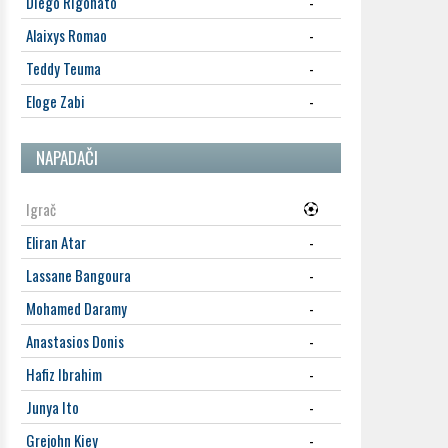
Diego Rigonato
-
Alaixys Romao
-
Teddy Teuma
-
Eloge Zabi
-
NAPADAČI
Igrač
Eliran Atar
-
Lassane Bangoura
-
Mohamed Daramy
-
Anastasios Donis
-
Hafiz Ibrahim
-
Junya Ito
-
Grejohn Kiey
-