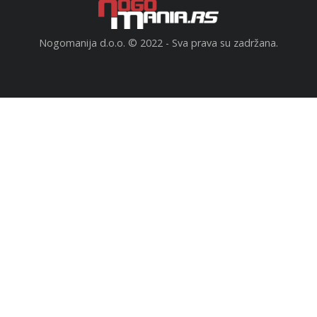
Nogomanija d.o.o. © 2022 - Sva prava su zadržana.