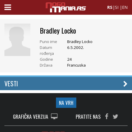
RS
|
SI
|
EN
Bradley Locko
Puno ime
Bradley Locko
Datum
6.5.2002.
rođenja
Godine
24
Država
Francuska
VESTI
NA VRH
GRAFIČKA VERZIJA
PRATITE NAS